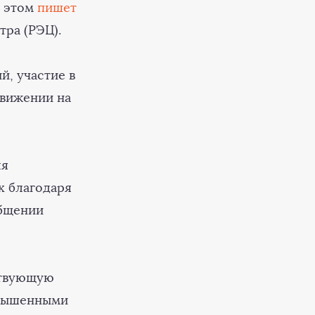
б этом
пишет
ра (РЭЦ).
й, участие в
движении на
ля
х благодаря
общении
ствующую
овышенными