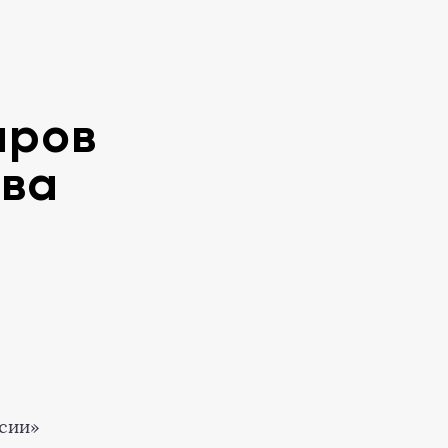
аров
тва
сии»