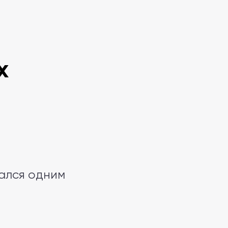
х
ался одним