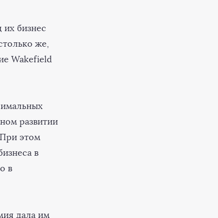
 их бизнес
столько же,
е Wakefield
симальных
шном развитии
 При этом
бизнеса в
о в
мия дала им