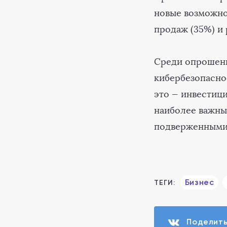
новые возможнос
продаж (35%) и 
Среди опрошенн
кибербезопасно
это — инвестиц
наиболее важны
подверженными
Бизнес
ТЕГИ:
Поделит