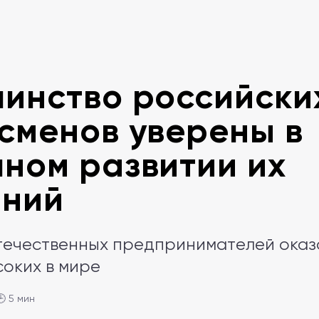
инство российски
сменов уверены в
ном развитии их
аний
течественных предпринимателей оказ
соких в мире
🕒 5 мин