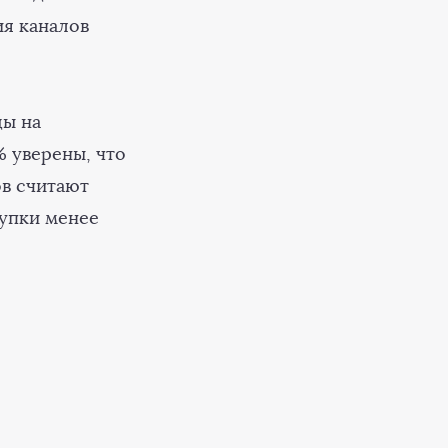
ия каналов
ды на
 уверены, что
ов считают
купки менее