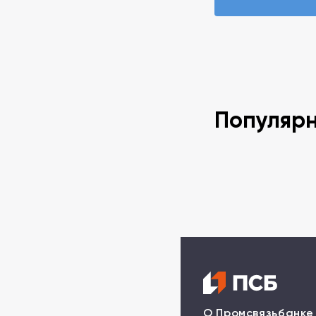
Популяр
О Промсвязьбанке