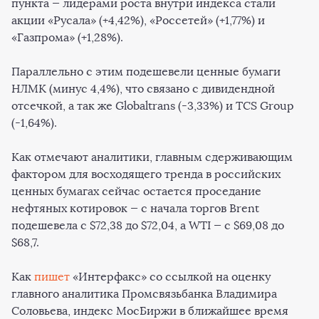
пункта — лидерами роста внутри индекса стали
акции «Русала» (+4,42%), «Россетей» (+1,77%) и
«Газпрома» (+1,28%).
Параллельно с этим подешевели ценные бумаги
НЛМК (минус 4,4%), что связано с дивидендной
отсечкой, а так же Globaltrans (-3,33%) и TCS Group
(-1,64%).
Как отмечают аналитики, главным сдерживающим
фактором для восходящего тренда в российских
ценных бумагах сейчас остается проседание
нефтяных котировок — с начала торгов Brent
подешевела с $72,38 до $72,04, а WTI — с $69,08 до
$68,7.
Как
пишет
«Интерфакс» со ссылкой на оценку
главного аналитика Промсвязьбанка Владимира
Соловьева, индекс МосБиржи в ближайшее время