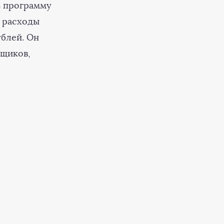
ь программу
, расходы
ублей. Он
мщиков,