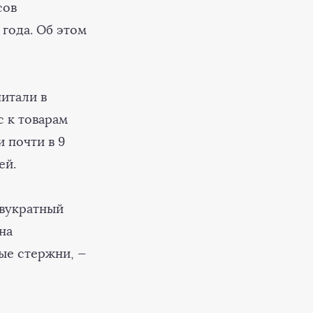
сов
года. Об этом
читали в
 к товарам
 почти в 9
лей.
двукратный
на
ые стержни, —