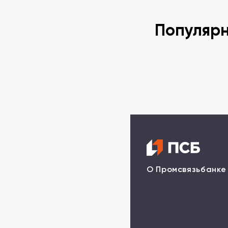
Популяр
О Промсвязьбанке