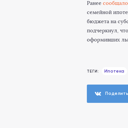
Ранее
сообщало
семейной ипоте
бюджета на субс
подчеркнул, что
оформивших льг
Ипотека
ТЕГИ:
Поделит