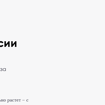
сии
аза
но растет — с