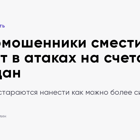
ть
мошенники смест
т в атаках на счет
дан
стараются нанести как можно более с
мин