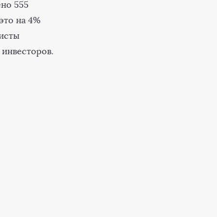
ено 555
это на 4%
листы
 инвесторов.