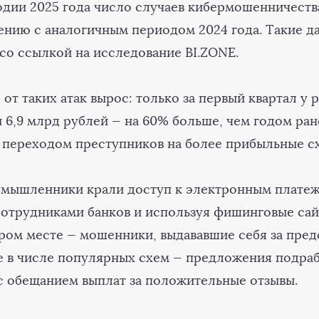
одии 2025 года число случаев кибермошенничеств
нению с аналогичным периодом 2024 года. Такие д
о ссылкой на исследование BI.ZONE.
от таких атак вырос: только за первый квартал у
 6,9 млрд рублей — на 60% больше, чем годом ран
с переходом преступников на более прибыльные с
умышленники крали доступ к электронным платеж
сотрудниками банков и используя фишинговые сай
ором месте — мошенники, выдававшие себя за пре
е в числе популярных схем — предложения подраб
с обещанием выплат за положительные отзывы.