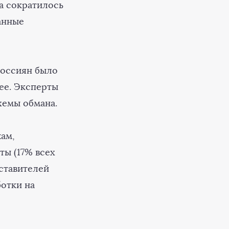
а сократилось
анные
 россиян было
ее. Эксперты
хемы обмана.
ам,
ты (17% всех
дставителей
отки на