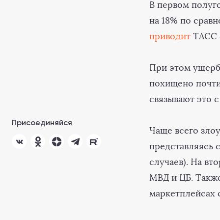
В первом полуг
на 18% по срав
приводит
ТАСС с
При этом ущерб 
похищено почти
связывают это 
Присоединяйся
Чаще всего зло
представляясь 
случаев). На вт
МВД и ЦБ. Такж
маркетплейсах 