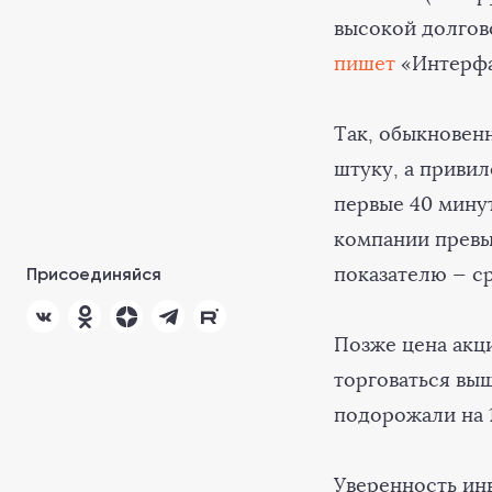
высокой долгово
пишет
«Интерфа
Так, обыкновен
штуку, а привил
первые 40 мину
компании превы
показателю — ср
Присоединяйся
Позже цена акц
торговаться вы
подорожали на 1
Уверенность ин