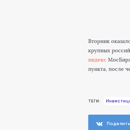
Вторник оказалс
крупных россий
индекс
МосБиржи
пункта, после ч
Инвестиц
ТЕГИ:
Поделит