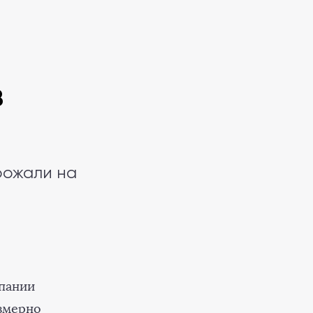
в
рожали на
пании
змерно