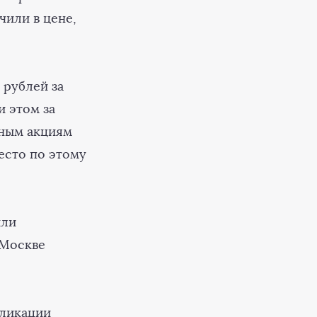
чили в цене,
 рублей за
и этом за
нным акциям
есто по этому
или
 Москве
бликации