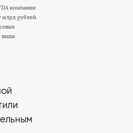
ITDA компании
9 млрд рублей.
нсовых
е виды
ной
тили
бельным