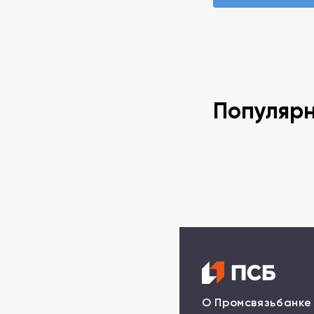
Популяр
О Промсвязьбанке