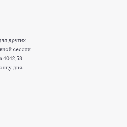
для других
овной сессии
 4042,58
онцу дня.