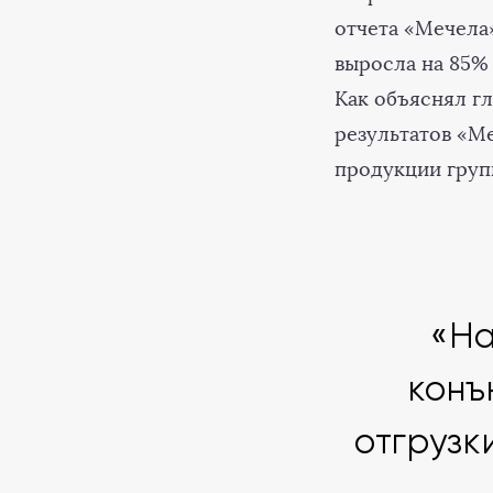
отчета «Мечела»
выросла на 85% 
Как объяснял г
результатов «Ме
продукции груп
«На
конъ
отгрузк