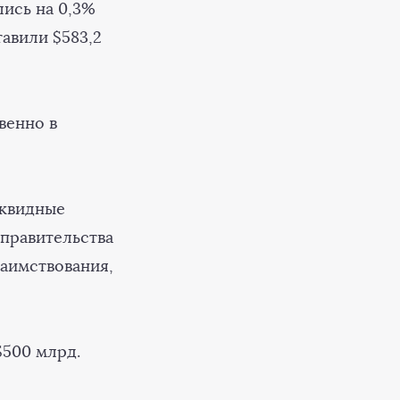
ись на 0,3%
тавили $583,2
венно в
иквидные
правительства
заимствования,
$500 млрд.