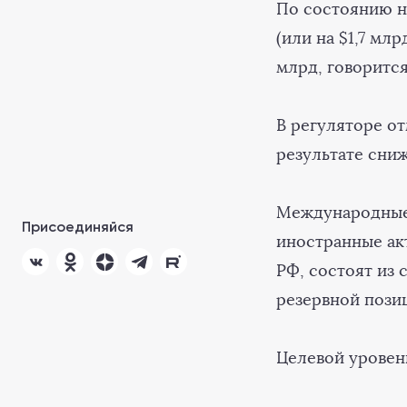
По состоянию н
(или на $1,7 мл
млрд, говорится
В регуляторе о
результате сни
Международные 
Присоединяйся
иностранные ак
РФ, состоят из 
резервной пози
Целевой уровен