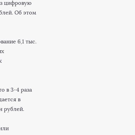
ез цифровую
блей. Об этом
ание 6,1 тыс.
их
к
о в 3-4 раза
дается в
н рублей.
вили