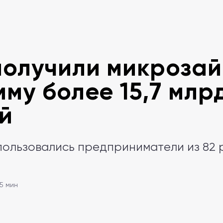
олучили микроза
мму более 15,7 млр
й
пользовались предприниматели из 82 
 5 мин