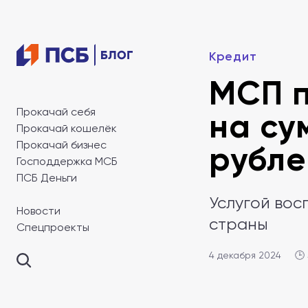
Кредит
МСП п
Прокачай себя
на су
Прокачай кошелёк
Прокачай бизнес
рубле
Господдержка МСБ
ПСБ Деньги
Услугой вос
Новости
страны
Спецпроекты
4 декабря 2024
🕒