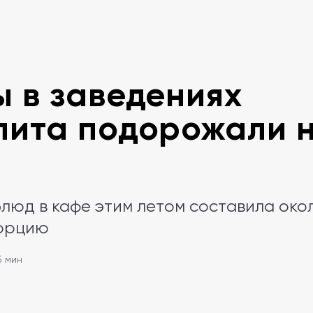
 в заведениях
ита подорожали н
люд в кафе этим летом составила око
порцию
5 мин