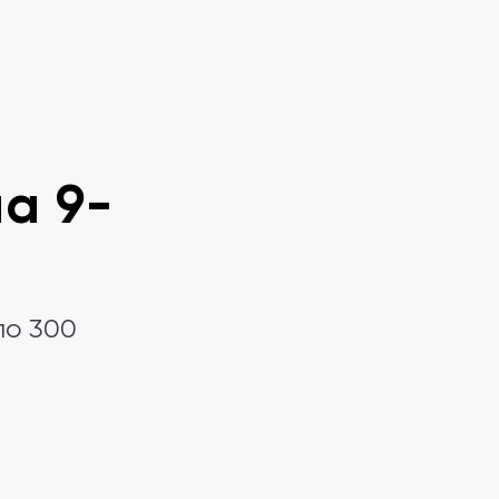
а 9-
ло 300