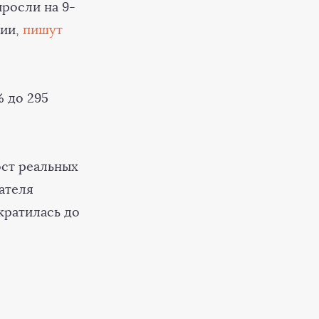
росли на 9-
ции,
пишут
% до 295
рост реальных
ателя
кратилась до