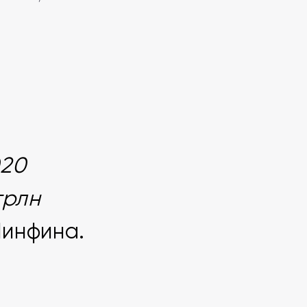
020
трлн
Минфина.