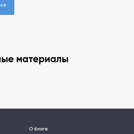
ься
ные материалы
О блоге