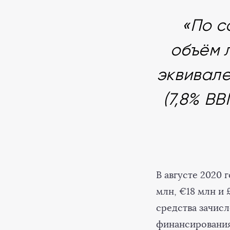
«По с
объём 
эквивале
(7,8% ВВ
В августе 2020 
млн, €18 млн и 
средства зачис
финансирования