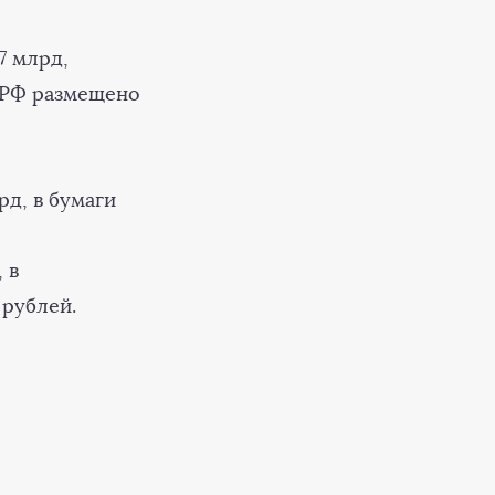
7 млрд,
Б.РФ размещено
д, в бумаги
 в
 рублей.