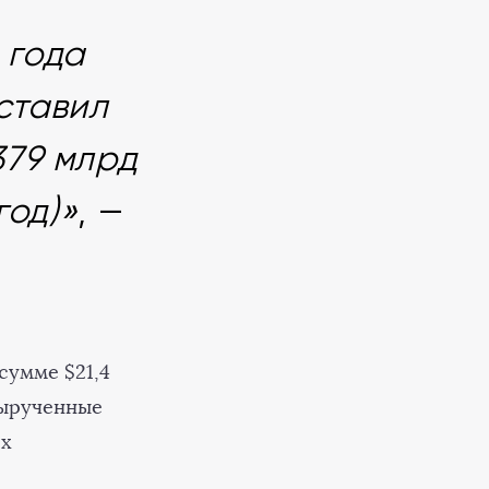
 года
ставил
379 млрд
год)»
, —
 сумме $21,4
 вырученные
ях