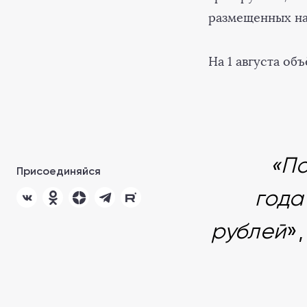
размещенных н
На 1 августа об
«По
Присоединяйся
года
рублей
»