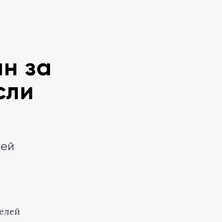
н за
сли
лей
телей