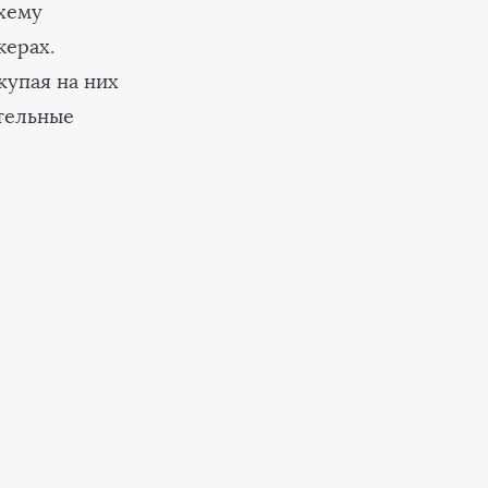
хему
жерах.
купая на них
тельные