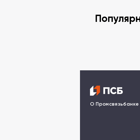
Популяр
О Промсвязьбанке