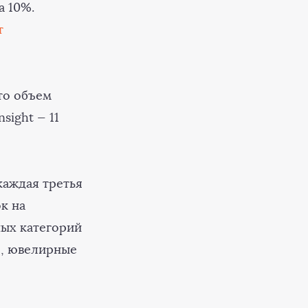
а 10%.
т
то объем
sight — 11
каждая третья
к на
ных категорий
), ювелирные