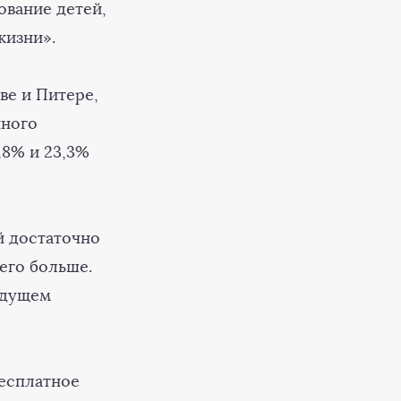
ование детей,
жизни».
ве и Питере,
йного
,8% и 23,3%
й достаточно
его больше.
удущем
есплатное