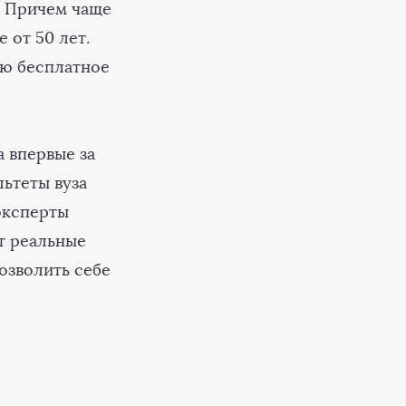
. Причем чаще
 от 50 лет.
ью бесплатное
а впервые за
льтеты вуза
эксперты
т реальные
озволить себе