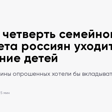
 четверть семейно
та россиян уходи
ние детей
ины опрошенных хотели бы вкладыват
 5 мин