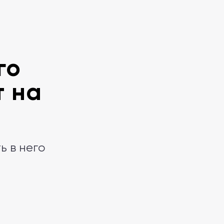
го
т на
ь в него