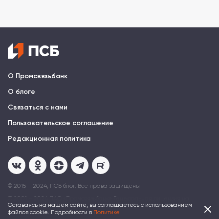
О Промсвязьбанк
О блоге
Связаться с нами
Пользовательское соглашение
Редакционная политика
© 2015 – 2024, ПСБ блог. Все права защищены
© 2001 – 2024 ПAO «Промсвязьбанк» Генеральная лицензия на
осуществление банковских операций № 3251 от 17 декабря 2014
Оставаясь на нашем сайте, вы соглашаетесь с использованием
файлов cookie. Подробности в
Политике