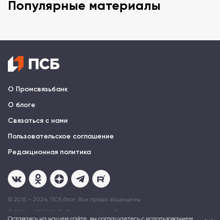
Популярные материалы
О Промсвязьбанк
О блоге
Связаться с нами
Пользовательское соглашение
Редакционная политика
© 2015 – 2024, ПСБ блог. Все права защищены
© 2001 – 2024 ПAO «Промсвязьбанк» Генеральная лицензия на
осуществление банковских операций № 3251 от 17 декабря 2014
Оставаясь на нашем сайте, вы соглашаетесь с использованием