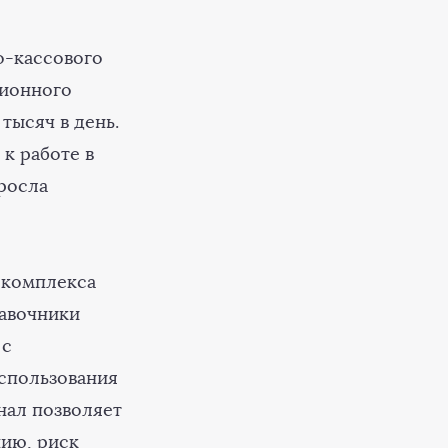
о-кассового
ционного
тысяч в день.
 к работе в
ыросла
 комплекса
равочники
 с
использования
нал позволяет
нию, риск