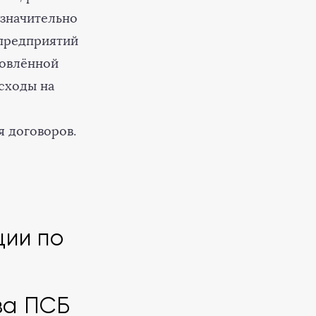
 значительно
 предприятий
новлённой
сходы на
я договоров.
ции по
за ПСБ