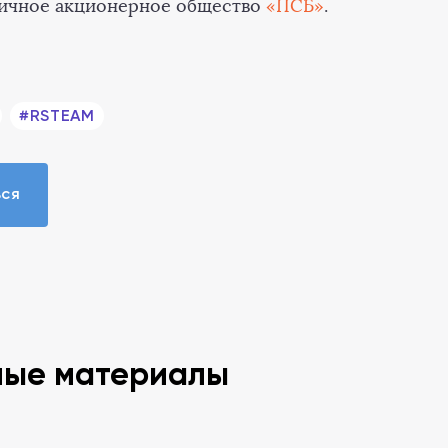
ичное акционерное общество
«ПСБ»
.
#RSTEAM
ься
ные материалы