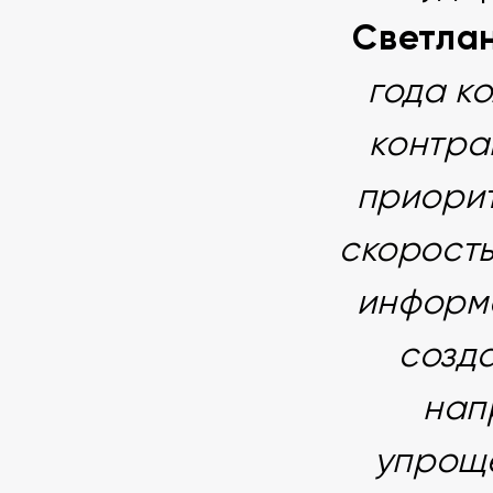
Светла
года к
контра
приорит
скорость
информ
созд
нап
упроще