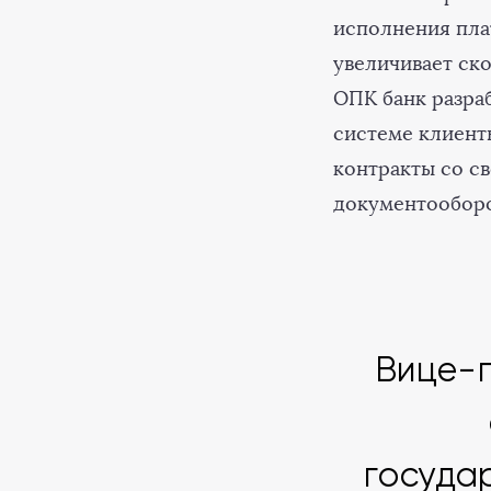
исполнения пла
увеличивает ск
ОПК банк разра
системе клиент
контракты со с
документооборо
Вице-п
госуда