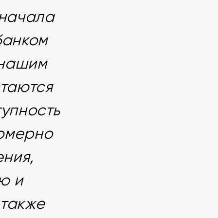
 начала
банком
 нашим
стаются
тупность
номерно
ния,
ю и
 также