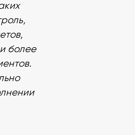
аких
троль,
етов,
 и более
ментов.
льно
олнении