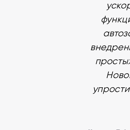
уско
функци
автоз
внедрен
просты
Ново
упрости