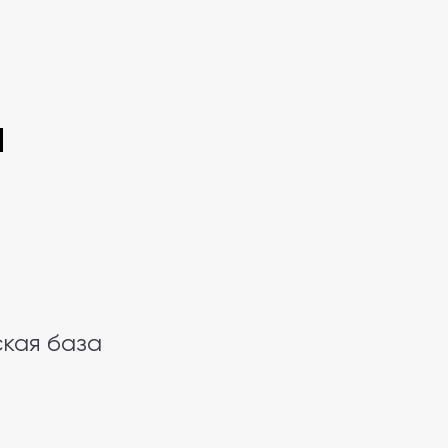
л
ская база