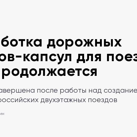
ботка дорожных
ов-капсул для пое
продолжается
завершена после работы над создани
российских двухэтажных поездов
мин