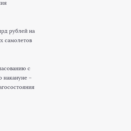
ния
лрд рублей на
их самолетов
ласованию с
о накануне –
лагосостояния