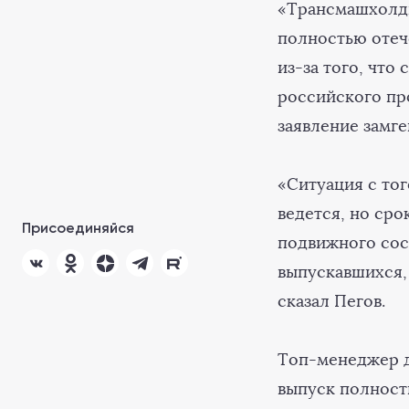
«Трансмашхолди
полностью отеч
из-за того, чт
российского пр
заявление замг
«Ситуация с тог
ведется, но ср
Присоединяйся
подвижного сос
выпускавшихся,
сказал Пегов.
Топ-менеджер д
выпуск полност