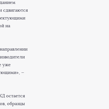
зданием
и сдвигаются
плектующими
ой на
 направлении
оизводители
е уже
ующими», —
ЖД остается
ов, образцы