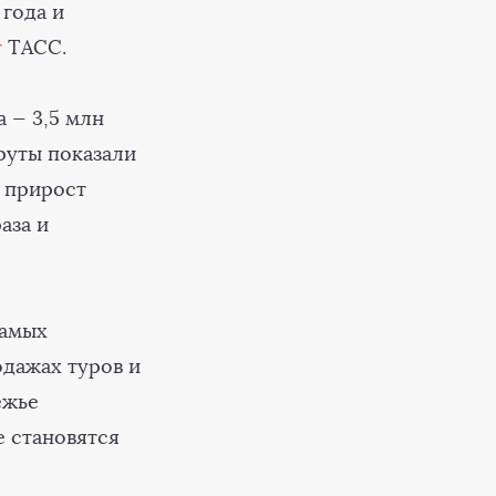
года и
т
ТАСС.
 — 3,5 млн
руты показали
й прирост
аза и
самых
одажах туров и
ежье
е становятся