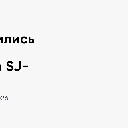
ились
 SJ-
026