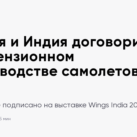
я и Индия договор
ензионном
водстве самолетов
подписано на выставке Wings India 2
 5 мин