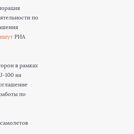
порация
еятельности по
лашения
ишут
РИА
торон в рамках
J-100 на
соглашение
работы по
 самолетов