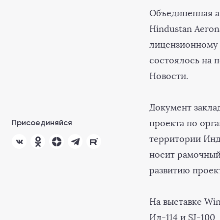
Объединенная а
Hindustan Aeron
лицензионному 
состоялось на 
Новости.
Документ закла
Присоединяйся
проекта по орг
территории Инд
носит рамочный
развитию проект
На выставке Win
Ил-114 и SJ-100