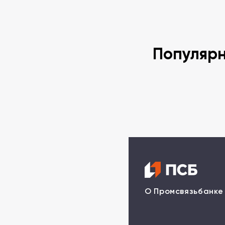
Популяр
О Промсвязьбанке