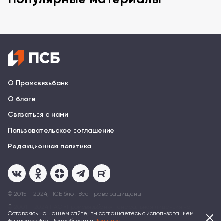
О Промсвязьбанк
О блоге
Связаться с нами
Пользовательское соглашение
Редакционная политика
© 2015 – 2024, ПСБ блог. Все права защищены
© 2001 – 2024 ПAO «Промсвязьбанк» Генеральная лицензия на
осуществление банковских операций № 3251 от 17 декабря 2014
Оставаясь на нашем сайте, вы соглашаетесь с использованием
файлов cookie. Подробности в
Политике