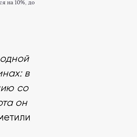
ся на 10%, до
 одной
нах: в
нию со
та он
тметили