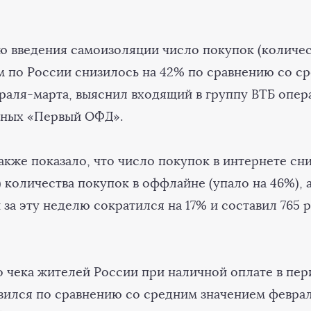
ю введения самоизоляции число покупок (количе
ем по России снизилось на 42% по сравнению со с
раля-марта, выяснил входящий в группу ВТБ опер
нных «Первый ОФД».
кже показало, что число покупок в интернете сн
 количества покупок в оффлайне (упало на 46%), 
за эту неделю сократился на 17% и составил 765 
 чека жителей России при наличной оплате в пер
изился по сравнению со средним значением феврал