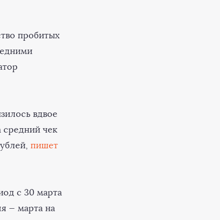
ство пробитых
редними
атор
изилось вдвое
а средний чек
рублей,
пишет
иод с 30 марта
я — марта на