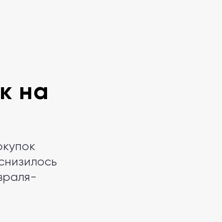
к на
окупок
 снизилось
враля-