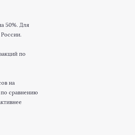
а 50%. Для
 России.
закций по
ов на
 по сравнению
активнее