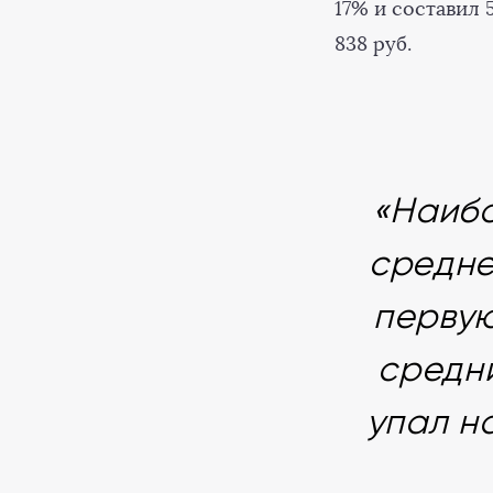
17% и составил 
838 руб.
«Наибо
средне
первую
средн
упал н