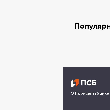
Популяр
О Промсвязьбанке