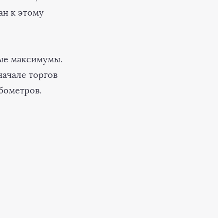
ан к этому
вые максимумы.
начале торгов
убометров.