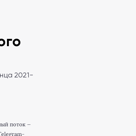
ого
нца 2021-
ный поток —
Telegram-