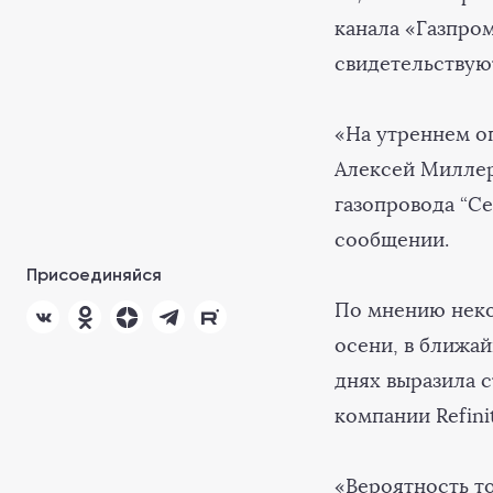
канала «Газпро
свидетельству
«На утреннем о
Алексей Миллер
газопровода “Се
сообщении.
Присоединяйся
По мнению неко
осени, в ближай
днях выразила 
компании Refini
«Вероятность то