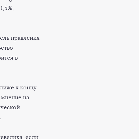
1,5%,
ель правления
ьство
ится в
ближе к концу
 мнение на
ической
.
невелика, если