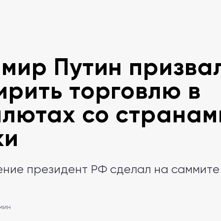
мир Путин призва
рить торговлю в
лютах со странам
ки
ение президент РФ сделал на саммите
 мин