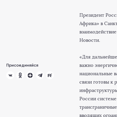
Президент Росс
Африка» в Санк
взаимодействие
Новости.
«Для дальнейше
важно энергичн
Присоединяйся
национальные ва
связи готовы к
инфраструктуры
России системе
трансграничные
вводящих огран