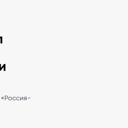
л
и
 «Россия-