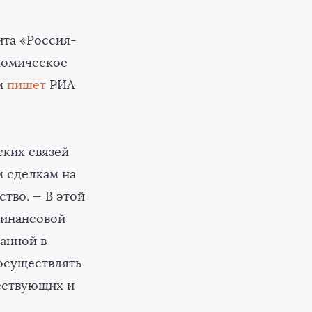
ита «Россия-
номическое
ом
пишет
РИА
ских связей
м сделкам на
тво. — В этой
финансовой
анной в
осуществлять
ествующих и