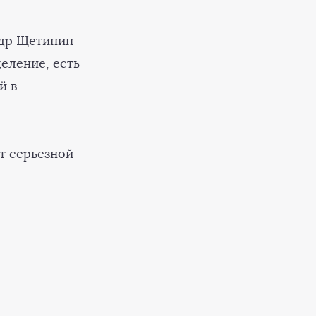
ндр Щетинин
деление, есть
й в
т серьезной