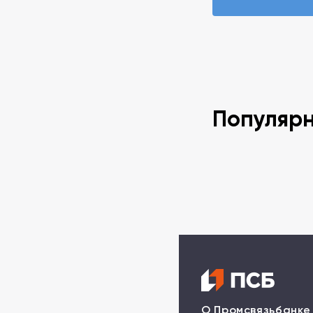
Популяр
О Промсвязьбанке