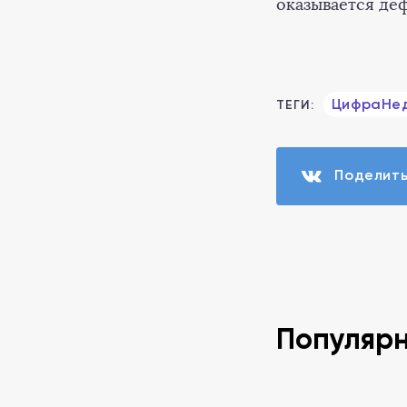
оказывается деф
ЦифраНе
ТЕГИ:
Поделит
Популяр