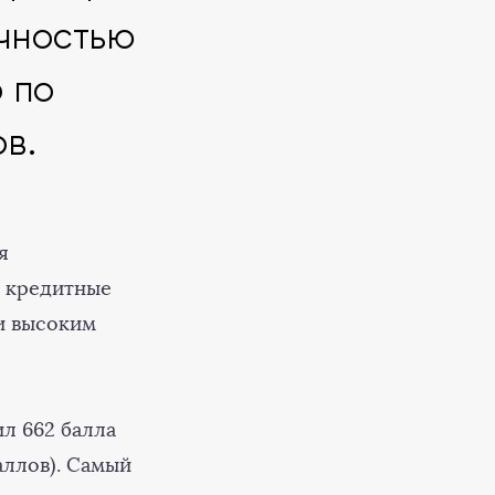
ичностью
р по
в.
я
е кредитные
и высоким
л 662 балла
аллов). Самый