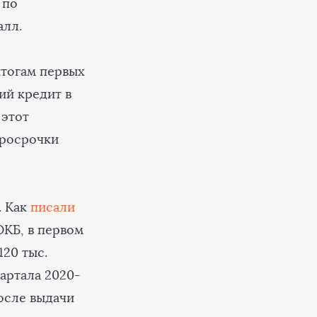
 по
алл.
 итогам первых
ий кредит в
 этот
просрочки
. Как
писали
ОКБ, в первом
120 тыс.
вартала 2020-
осле выдачи