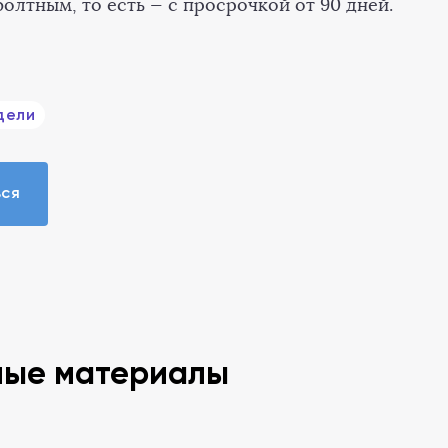
олтным, то есть — с просрочкой от 90 дней.
дели
ься
ные материалы