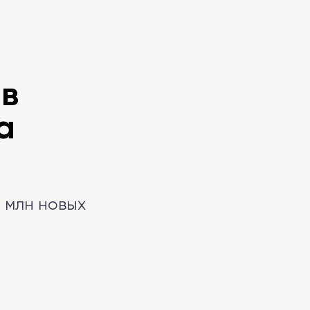
 в
а
1 млн новых