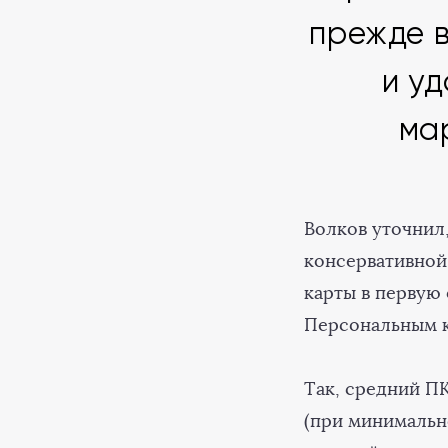
прежде в
и у
ма
Волков уточнил
консервативной
карты в первую
Персональным к
Так, средний П
(при минимальн