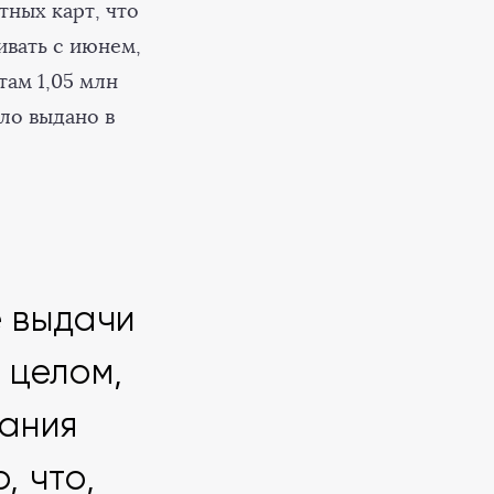
тных карт, что
ивать с июнем,
там 1,05 млн
ыло выдано в
 выдачи
 целом,
вания
, что,