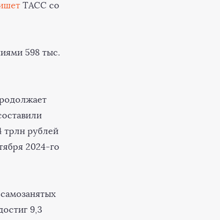
ишет
ТАСС со
иями 598 тыс.
продолжает
составили
,4 трлн рублей
тября 2024-го
 самозанятых
достиг 9,3