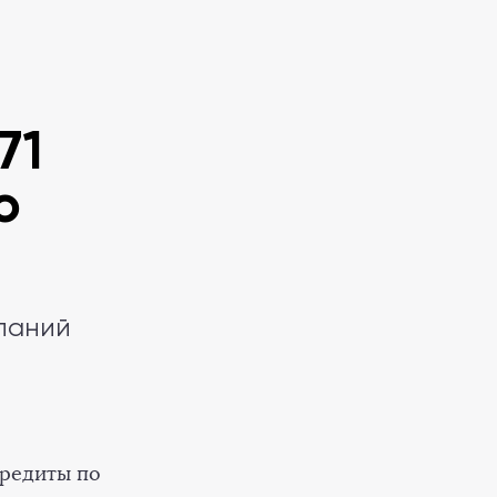
71
о
мпаний
кредиты по