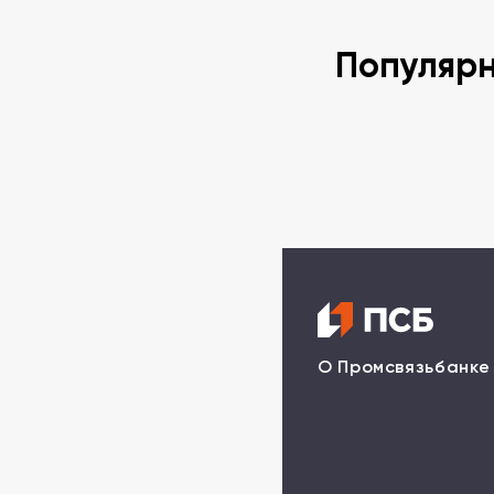
Популяр
О Промсвязьбанке