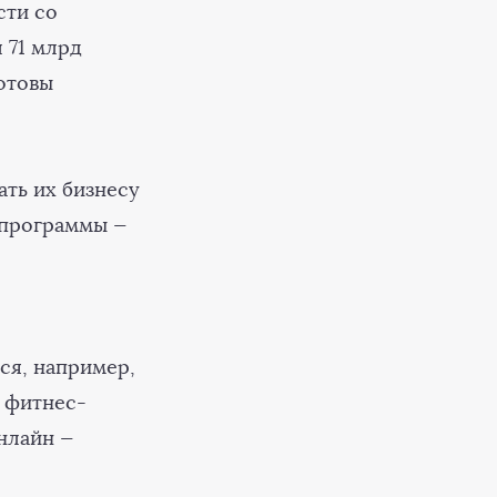
ти со
 71 млрд
готовы
ть их бизнесу
и программы —
,
ся, например,
, фитнес-
онлайн —