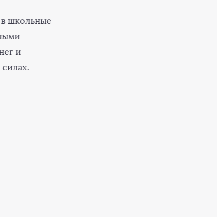
с в школьные
вными
нег и
 силах.