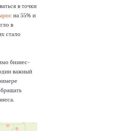
аться в точки
ырос
на 55% и
гло в
их стало
имо бизнес-
 один важный
римере
обращать
неса.