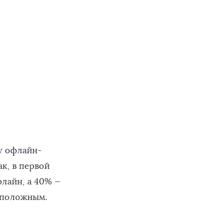
у офлайн-
к, в первой
лайн, а 40% —
оположным.