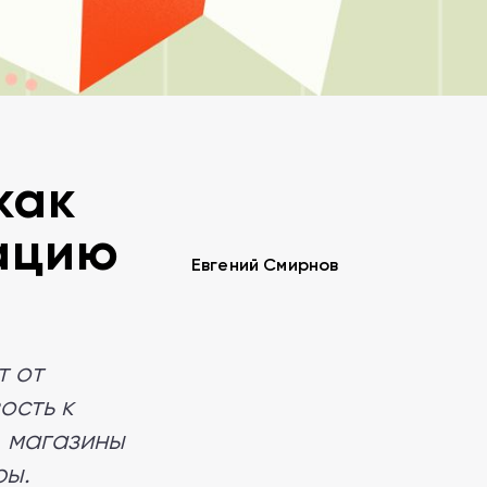
как
ацию
Евгений Смирнов
т от
ость к
 магазины
ры.