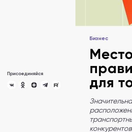
Бизнес
Место
прави
Присоединяйся
для т
Значительна
расположени
транспортны
конкурентов