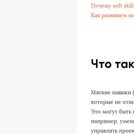
Почему soft ski
Как развивать м
Что та
Мягкие навыки (т
которые не отн
Это могут быть 
например, умени
управлять прое