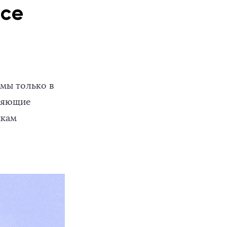
все
мы только в
еняющие
икам