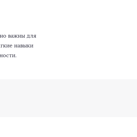
нно важны для
ягкие навыки
ности.