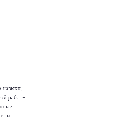
е навыки,
ой работе.
енные,
 или