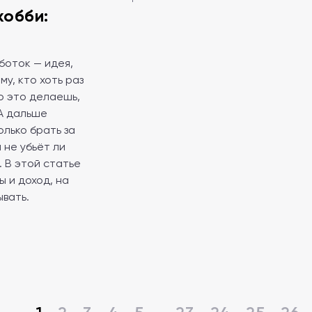
хобби:
боток — идея,
у, кто хоть раз
о это делаешь,
А дальше
лько брать за
 не убьёт ли
 В этой статье
 и доход, на
вать.
…