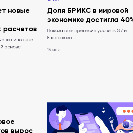
ет новые
Доля БРИКС в мировой
экономике достигла 40
 расчетов
Показатель превысил уровень G7 и
Евросоюза
чали пилотные
ей основе
15 мая
овое
ков вырос