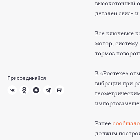
высокоточный о
деталей авиа- 
Все ключевые к
мотор, систему
тормоз поворот
В «Ростехе» от
Присоединяйся
вибрации при ра
геометрическим
импортозамещен
Ранее
сообщало
должны построи