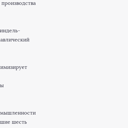
 производства
пиндель-
равлический
нимизирует
мы
ромышленности
йшие шесть