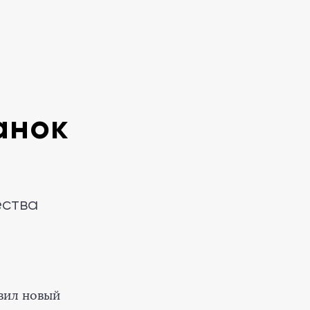
анок
ества
вил новый