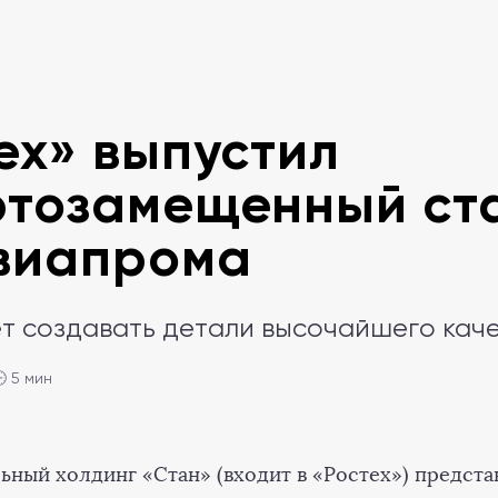
ех» выпустил
тозамещенный ст
виапрома
т создавать детали высочайшего кач
 5 мин
ьный холдинг «Стан» (входит в «Ростех») предста