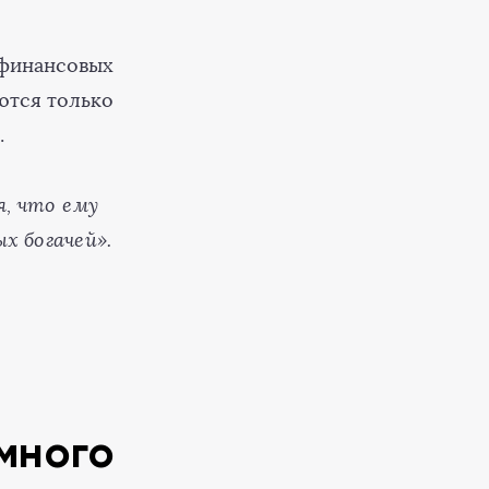
 финансовых
ются только
.
я, что ему
х богачей».
много