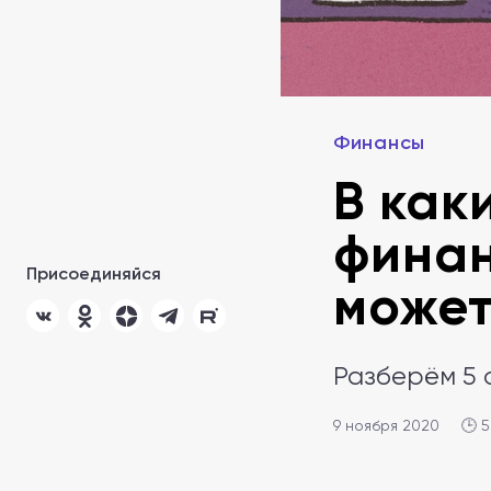
Финансы
В как
финан
Присоединяйся
может
Разберём 5 
9 ноября 2020
🕒 