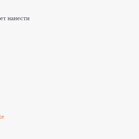
ет нанести
ке