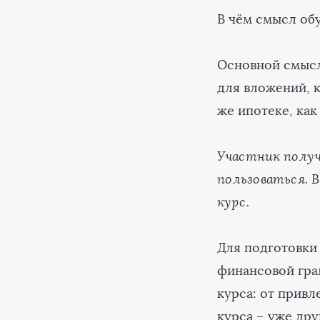
В чём смысл об
Основной смысл
для вложений, к
же ипотеке, как
Участник получ
пользоваться. 
курс.
Для подготовки
финансовой гра
курса: от привл
курса – уже дру