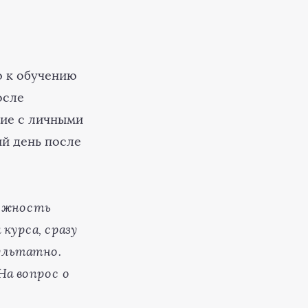
ю к обучению
осле
ние с личными
ий день после
можность
курса, сразу
ультатно.
На вопрос о