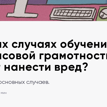
их случаях обучен
совой грамотност
 нанести вред?
основных случаев.
5 мин