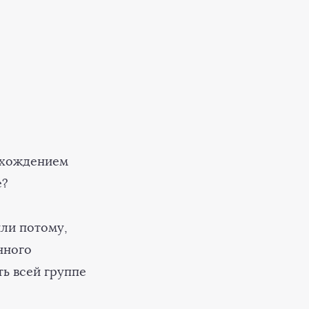
охождением
е?
или потому,
нного
ть всей группе