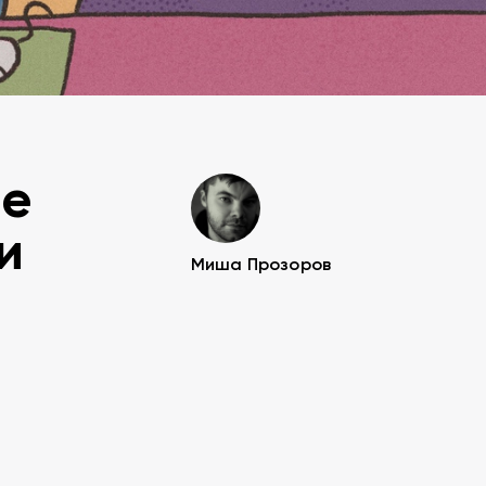
ие
и
Миша Прозоров