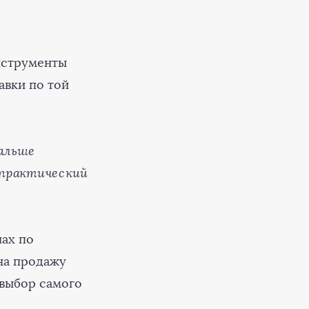
нструменты
авки по той
альше
 практический
нах по
на продажу
 выбор самого