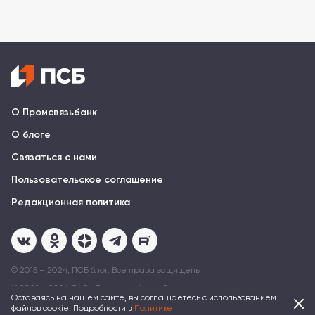
О Промсвязьбанк
О блоге
Связаться с нами
Пользовательское соглашение
Редакционная политика
© 2015 – 2024, ПСБ блог. Все права защищены
© 2001 – 2024 ПAO «Промсвязьбанк» Генеральная лицензия на
осуществление банковских операций № 3251 от 17 декабря 2014
Оставаясь на нашем сайте, вы соглашаетесь с использованием
файлов cookie. Подробности в
Политике