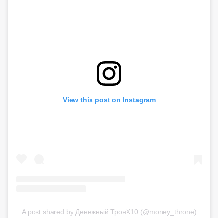
View this post on Instagram
A post shared by Денежный ТронХ10 (@money_throne)